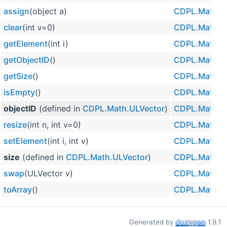
assign
(object a)
CDPL.Math.U
clear
(int v=0)
CDPL.Math.U
getElement
(int i)
CDPL.Math.U
getObjectID
()
CDPL.Math.U
getSize
()
CDPL.Math.U
isEmpty
()
CDPL.Math.U
objectID
(defined in
CDPL.Math.ULVector
)
CDPL.Math.U
resize
(int n, int v=0)
CDPL.Math.U
setElement
(int i, int v)
CDPL.Math.U
size
(defined in
CDPL.Math.ULVector
)
CDPL.Math.U
swap
(ULVector v)
CDPL.Math.U
toArray
()
CDPL.Math.U
Generated by
1.9.1